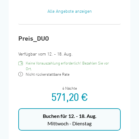
Garten mit Liegewiese, Gartenmöbel, Sonnenschirm.
Haustiere sind im DUO erlaubt.
Alle Angebote anzeigen
Nichtraucherwohnung. Blick in Garten, ins Grüne,
zur Kirche und Richtung Naherholungsgebiet. Die
Gastgeber sind zwei Häuser weiter zuhause.
Preis_DUO
Insider-Tipp: Hot Tub, der „Badespaß-Sprudel-
Bottich schwedischer Art“ im Garten!
Verfügbar vom 12. - 18. Aug.
Keine Vorauszahlung erforderlich! Bezahlen Sie vor
Ort.
Nicht rückerstattbare Rate
6 Nächte
571,20 €
Buchen für
12. - 18. Aug.
Mittwoch - Dienstag