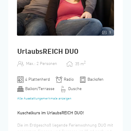
5
UrlaubsREICH DUO
2
Max.: 2 Personen
35
m
4 Plattenherd
Radio
Backofen
Balkon/Terrasse
Dusche
Alle Ausstattungsmerkmale anzeigen
Kuschelkurs im UrlaubsREICH DUO!
Die im Erdgeschoß liegende Ferienwohnung DUO mit