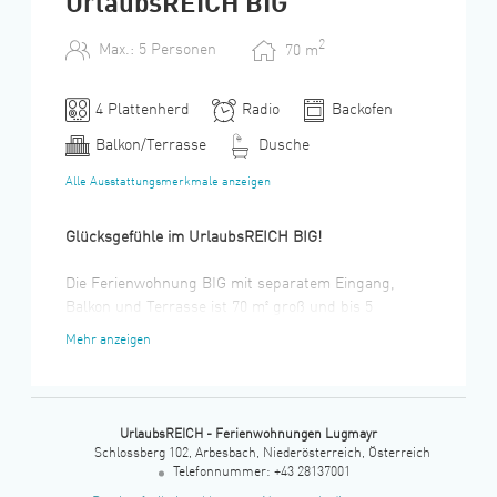
UrlaubsREICH BIG
2
Max.: 5 Personen
70
m
4 Plattenherd
Radio
Backofen
Balkon/Terrasse
Dusche
Alle Ausstattungsmerkmale anzeigen
Glücksgefühle im UrlaubsREICH BIG!
Die Ferienwohnung BIG mit separatem Eingang,
Balkon und Terrasse ist 70 m² groß und bis 5
Personen. 2 Schlafzimmer, Wohn- und Esszimmer,
Mehr anzeigen
Küche, Bad mit Dusche, WC separat, Vorraum.
Kategorie 4 Sonnen und "Genießerzimmer".
Das UrlaubsREICH wurde 2019 renoviert und neu
UrlaubsREICH - Ferienwohnungen Lugmayr
eingerichtet. Die Möbel sind aus Fichte, das Holz des
Schlossberg 102
Arbesbach
Niederösterreich
Österreich
Waldviertels. Das Steingrau wirst du nicht nur
Telefonnummer
:
+43 28137001
sehen, sondern auch spüren: Die Kraft der Steine