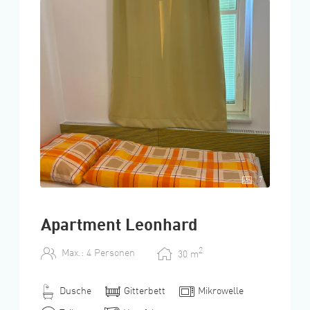
Das Apartment steht für Sie am Anreisetag ab 16
Uhr zur Verfügung.
7
Apartment Leonhard
2
Max.: 4 Personen
30
m
Dusche
Gitterbett
Mikrowelle