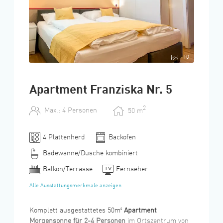
10
Apartment Franziska Nr. 5
2
Max.: 4 Personen
50
m
4 Plattenherd
Backofen
Badewanne/Dusche kombiniert
Balkon/Terrasse
Fernseher
Alle Ausstattungsmerkmale anzeigen
Komplett ausgestattetes 50m²
Apartment
Morgensonne für 2-4 Personen
im Ortszentrum von