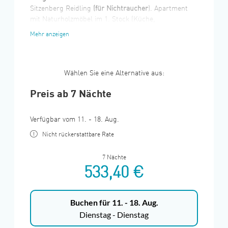
Sitzenberg Reidling
(für Nichtraucher
). Apartment
mit Naturholzmöbel im 1. Stock (Küche,
Schlafzimmer,mit komfortablen Boxspringbetten ,die
Mehr anzeigen
auch zum Trennnen sind, Bad-WC, Wohnzimmer mit
TV-Gerät), Benutzung einer eigenen Verander vor
dem Apartment. Kostenloses W-LAN im Apartement.
Für Raucher gibt es am Parkplatz einen überdachten
Wählen Sie eine Alternative aus:
Raucherpavillon.
Preis ab 7 Nächte
Das Apartment steht für Sie am Anreisetag ab 16
Uhr zur Verfügung.
Verfügbar vom 11. - 18. Aug.
Nicht rückerstattbare Rate
7 Nächte
533,40 €
Buchen für
11. - 18. Aug.
Dienstag - Dienstag