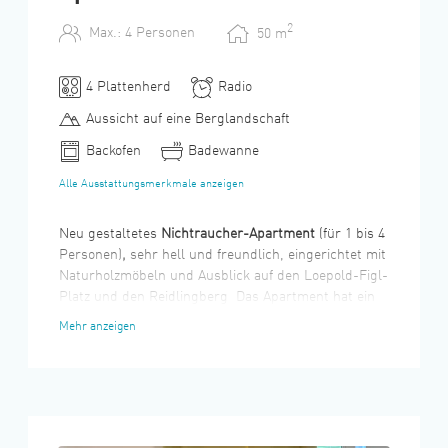
2
Max.: 4 Personen
50
m
4 Plattenherd
Radio
Aussicht auf eine Berglandschaft
Backofen
Badewanne
Alle Ausstattungsmerkmale anzeigen
Neu gestaltetes
Nichtraucher-Apartment
(für 1 bis 4
Personen)
,
sehr hell und freundlich, eingerichtet mit
Naturholzmöbeln und Ausblick auf den Loepold-Figl-
Platz und den Reidlingberg Das Apartment hat ein
eigenes Schlafzimmer, mit komfortabeln
Mehr anzeigen
Boxspringbetten , die auch zum Trennen sind. Das
Apartment verfügt über ein Badezimmer mit Dusche
und Badewanne, ein Waschmaschine ist auch
vorhanden. Für Raucher gibt es am Parkplatz einen
überdachten Raucherpavillon.