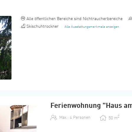
Alle öffentlichen Bereiche sind Nichtraucherbereiche
Skischuhtrockner
Alle Ausstattungsmerkmale anzeigen
4
Ferienwohnung "Haus a
2
Max.: 4 Personen
50
m