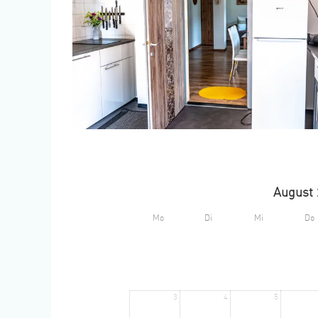
August 
Mo
Di
Mi
Do
3
4
5