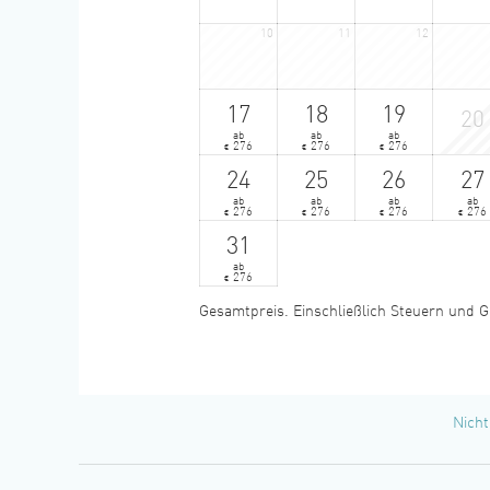
10
11
12
17
18
19
20
ab
ab
ab
276
276
276
€
€
€
24
25
26
27
ab
ab
ab
ab
276
276
276
276
€
€
€
€
31
ab
276
€
Gesamtpreis
. Einschließlich Steuern und 
Nicht