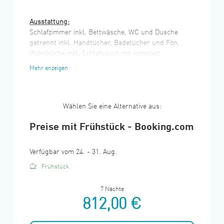
Ausstattung:
Schlafzimmer inkl. Bettwäsche, WC und Dusche
getrennt inkl. Handtücher, Badetücher und Fön,
Wohnküche inkl. Schlafcouch mit komplett
eingerichtetem Küchenblock inkl. Dolce-Gusto-
Mehr anzeigen
Kaffeemaschine, LCD-TV
Wählen Sie eine Alternative aus:
Preise mit Frühstück - Booking.com
Verfügbar vom 24. - 31. Aug.
Frühstück
7 Nächte
812,00 €