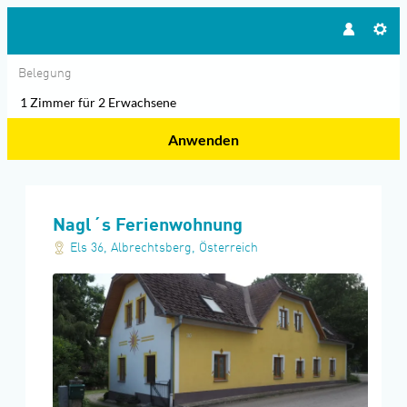
Belegung
1 Zimmer
für
2 Erwachsene
Anwenden
Unsere Angebote im Zimmer "Fe
Nagl´s Ferienwohnung
Els 36
,
Albrechtsberg
,
Österreich