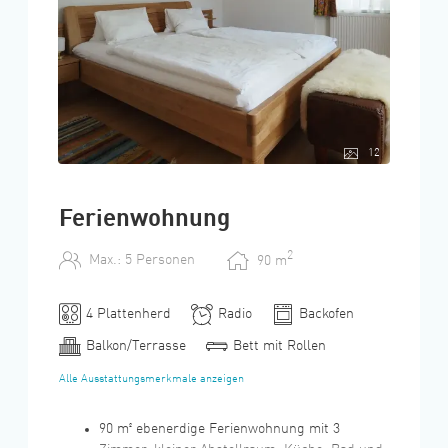
12
Ferienwohnung
2
Max.: 5 Personen
90
m
4 Plattenherd
Radio
Backofen
Balkon/Terrasse
Bett mit Rollen
Alle Ausstattungsmerkmale anzeigen
90 m² ebenerdige Ferienwohnung mit 3