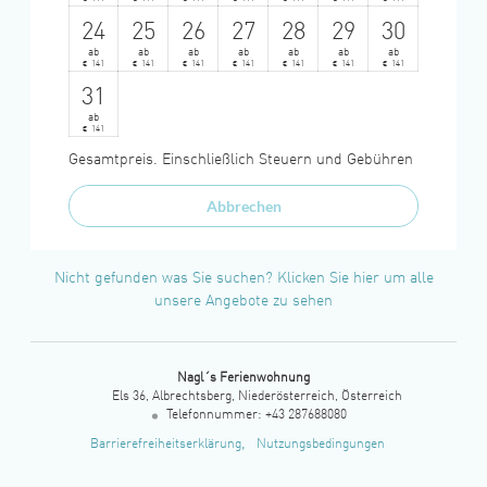
Bad: 6 m², barrierefrei mit Schiebetüre,
24
25
26
27
28
29
30
Dusche, Waschbecken, Spiegelschrank
ab
ab
ab
ab
ab
ab
ab
WC: 3 m², barrierefrei mit Schiebetüre, WC,
€
141
€
141
€
141
€
141
€
141
€
141
€
141
Waschbecken, Spiegel und Unterschrank
31
ab
€
141
Gesamtpreis
. Einschließlich Steuern und Gebühren
Abbrechen
Nicht gefunden was Sie suchen? Klicken Sie hier um alle
unsere Angebote zu sehen
Nagl´s Ferienwohnung
Els 36
Albrechtsberg
Niederösterreich
Österreich
Telefonnummer
:
+43 287688080
Barrierefreiheitserklärung
Nutzungsbedingungen