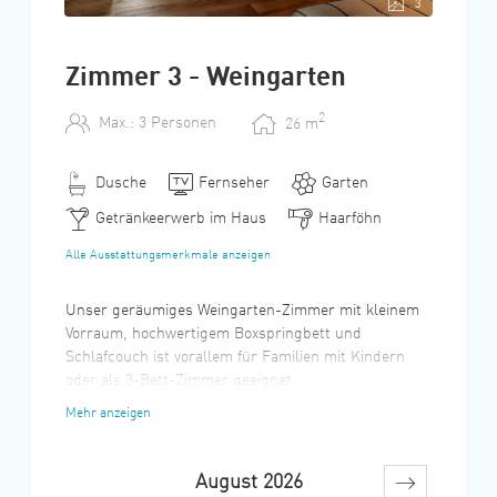
3
Zimmer 3 - Weingarten
2
Max.: 3 Personen
26
m
Dusche
Fernseher
Garten
Getränkeerwerb im Haus
Haarföhn
Alle Ausstattungsmerkmale anzeigen
Unser geräumiges Weingarten-Zimmer mit kleinem
Vorraum, hochwertigem Boxspringbett und
Schlafcouch ist vorallem für Familien mit Kindern
oder als 3-Bett-Zimmer geeignet.
Mehr anzeigen
Die alten Holzdecken und die restaurierten
Badezimmertüren verleihen unseren Zimmern einen
einzigartigen Flair.
August 2026