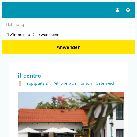
Belegung
1 Zimmer
für
2 Erwachsene
Anwenden
Unsere Angebote im Zimmer "Ein
il centro
Hauptplatz 21
,
Petronell-Carnuntum
,
Österreich